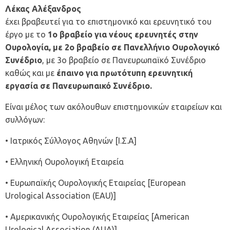
Λέκας Αλέξανδρος
έχει βραβευτεί για το επιστημονικό και ερευνητικό του
έργο με το
1ο βραβείο για νέους ερευνητές στην
Ουρολογία, με 2ο βραβείο σε Πανελλήνιο Ουρολογικό
Συνέδριο
, με 3ο βραβείο σε Πανευρωπαϊκό Συνέδριο
καθώς και με
έπαινο για πρωτότυπη ερευνητική
εργασία σε Πανευρωπαικό Συνέδριο.
Είναι μέλος των ακόλουθων επιστημονικών εταιρείων και
συλλόγων:
• Ιατρικός Σύλλογος Αθηνών [Ι.Σ.Α]
• Ελληνική Ουρολογική Εταιρεία
• Ευρωπαϊκής Ουρολογικής Εταιρείας [European
Urological Association (EAU)]
• Αμερικανικής Ουρολογικής Εταιρείας [American
Urological Association (AUA)]